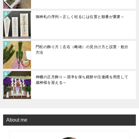
御神札の序列～正しく祀るには位置と順番が重要～
門松の飾り方｜左右（雌雄）の見分け方と設置・処分
方法
神棚の正月飾り～清浄を保ち鏡餅や注連縄を用意して
歳神様を迎える～
About me