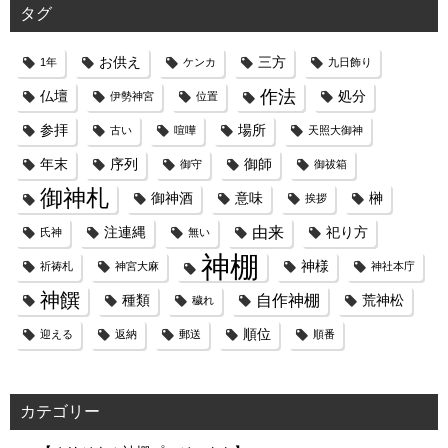
g
b
タグ
r
e
お供え
三方
1年
ケンカ
九日飾り
作法
仏壇
a
C
処分
伊勢神宮
位置
参拝
場所
古い
喧嘩
天照大御神
m
h
年末
序列
御師
御守
御祓箱
a
御神札
御神酒
意味
榊
挨拶
由来
注連縄
祀り方
氏神
無い
n
神棚
神様
祈祷札
神宮大麻
神社本庁
n
神饌
自作神棚
種類
荒神松
穢れ
順位
迎える
返納
e
郵送
順番
l
カテゴリー