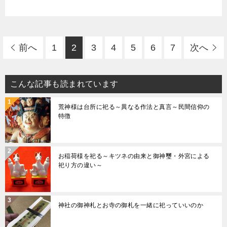
前へ
1
2
3
4
5
6
7
次へ
こんな記事も読まれています
荒神様は台所に祀る～異なる作法と真言～民間信仰の
特徴
お稲荷様を祀る～キツネの由来と御神璽・外宮による
祀り方の違い～
神社の御神札とお寺の御札を一緒に祀っていいのか