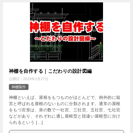
神棚を自作する｜こだわりの設計図編
公開日：
2019年2月27日
神棚製作
神棚といえば、屋根をもつものがほとんどで、例外的に箱
宮と呼ばれる屋根のないものに分類されます。通常の屋根
をもつ宮形は、扉の数で一社宮、三社宮、五社宮、七社宮
などがあり、それぞれに通し屋根型と段違い屋根型に分け
られるという […]