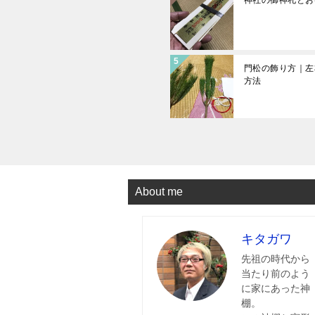
門松の飾り方｜左
方法
About me
キタガワ
先祖の時代から
当たり前のよう
に家にあった神
棚。