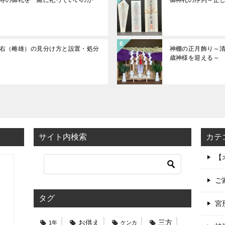
右（雌雄）の見分け方と設置・処分
神棚の正月飾り～
歳神様を迎える～
サイト内検索
カテ
【
ご
タグ
宮
お供え
三方
1年
ケンカ