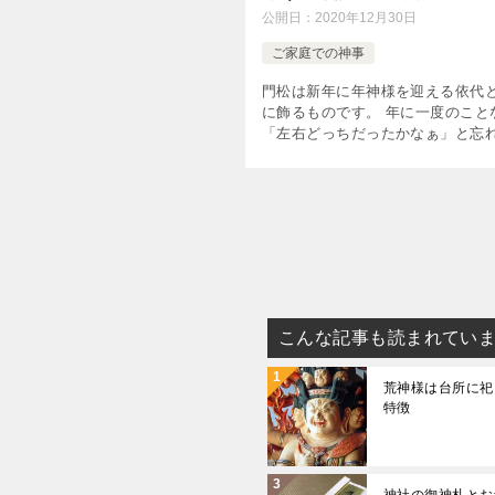
公開日：
2020年12月30日
ご家庭での神事
門松は新年に年神様を迎える依代
に飾るものです。 年に一度のこと
「左右どっちだったかなぁ」と忘
いませんか？ 門松には一般的に左
り、その意味をご存じの方はそれ
こともないでしょうが、ついつい [
こんな記事も読まれてい
荒神様は台所に祀
特徴
神社の御神札とお