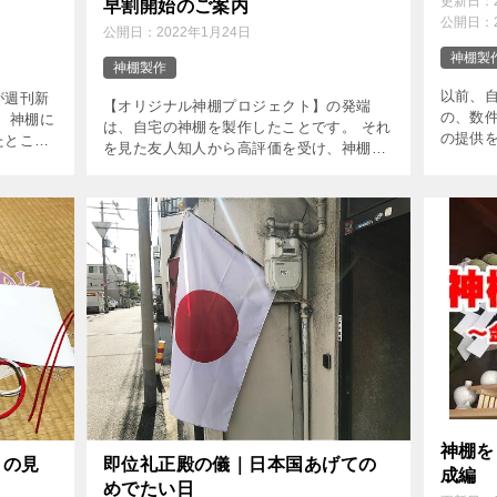
更新日：
早割開始のご案内
公開日：
公開日：
2022年1月24日
神棚製
神棚製作
以前、
が週刊新
【オリジナル神棚プロジェクト】の発端
の、数
 神棚に
は、自宅の神棚を製作したことです。 それ
の提供
たとこ
を見た友人知人から高評価を受け、神棚製
こで、
い状況で
作の依頼を受けるようになりました。 そし
り、少
てすごい
て、仏教寺院の御札に対応した神棚がない
製作する
といった要望に対応するよう平 […]
神棚を
）の見
即位礼正殿の儀｜日本国あげての
成編
めでたい日