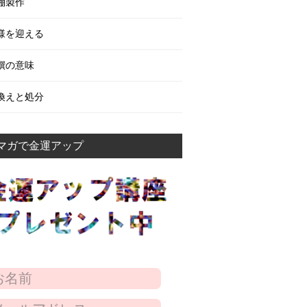
棚製作
様を迎える
饌の意味
換えと処分
マガで金運アップ