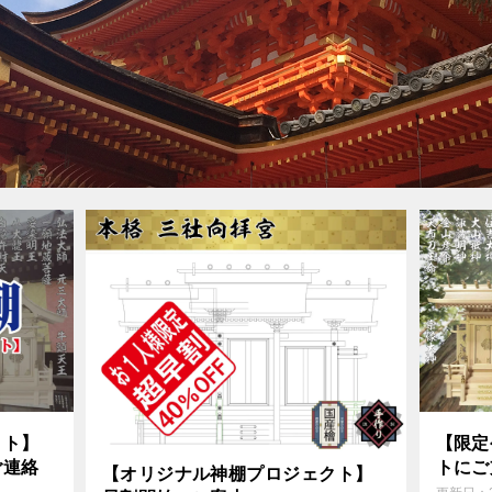
クト】
【限定
ご連絡
トにご
【オリジナル神棚プロジェクト】