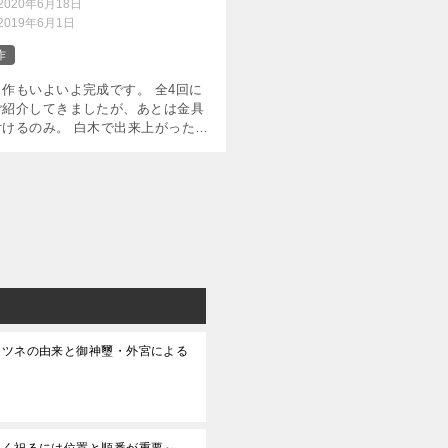
2020年6月18日
2019年6月1日
作
作もいよいよ完成です。 全4回に
ご紹介してきましたが、あとは金具
付けるのみ。 白木で出来上がった神
て、「白木でも立派じゃないか？」
いましたが、やはり金具を付ければ
変わるもの。 早速 […]
キツネの由来と御神璽・外宮による
しく祀るには位置と順番が重要～