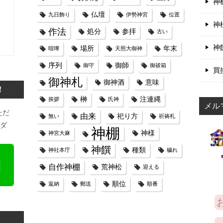
神
仏壇
九日飾り
伊勢神宮
位置
神
作法
処分
参拝
古い
神
場所
年末
喧嘩
天照大御神
序列
御師
御守
御祓箱
買
御神札
御神酒
意味
！
榊
注連縄
挨拶
氏神
メル
ただ
由来
祀り方
無い
祈祷札
ンダ
神棚
神様
神宮大麻
神饌
種類
神社本庁
穢れ
自作神棚
荒神松
迎える
順位
返納
郵送
順番