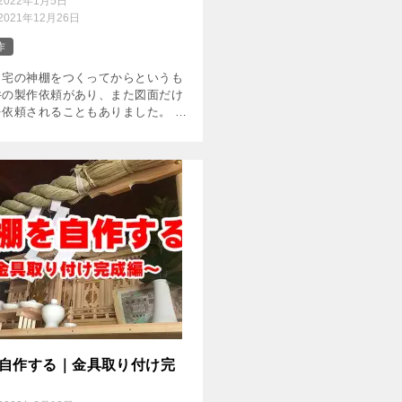
2022年1月5日
2021年12月26日
作
自宅の神棚をつくってからというも
件の製作依頼があり、また図面だけ
を依頼されることもありました。 そ
自作でスライド式の丸鋸盤をつく
しは効率よく、そして美しく神棚を
ことができるようになっ […]
自作する｜金具取り付け完