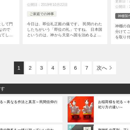
更新日：
公開日：
2019年10月22日
公開日：
ご家庭での神事
神棚製
として門
今日は、即位礼正殿の儀です。 民間のわた
神棚の自
なので
したちがいう「即位の礼」ですね。 日本国
分けて
れてしま
というのは、神から天皇へ国を治めるよう
を取り
右があ
譲られたことから歴史が始まりました。 こ
棚をみ
ほど迷う
の国にとって、また日本国というものを理
とも思
…]
解する上でも、日本国が日 […]
雰囲気は
1
2
3
4
5
6
7
次へ
ます
る～異なる作法と真言～民間信仰の
お稲荷様を祀る～
祀り方の違い～
寺の御札を一緒に祀っていいのか
御神札の序列～正