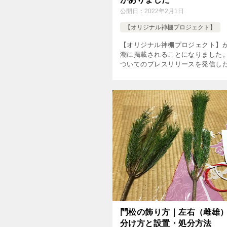
公開日：
2022年2月1日
【オリジナル神棚プロジェクト】
【オリジナル神棚プロジェクト】
潮に掲載されることになりました。
ついてのプレスリリースを発信し
ろ、電話殺到で一時期手に負えな
した（笑 プレスリリースの威力っ
ですねぇ なかでも、最初にご […]
門松の飾り方｜左右（雌雄
分け方と設置・処分方法